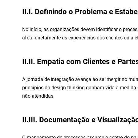
II.I. Definindo o Problema e Estab
No início, as organizações devem identificar o proc
afeta diretamente as experiências dos clientes ou a e
II.II. Empatia com Clientes e Parte
A jornada de integração avança ao se imergir no mund
princípios do design thinking ganham vida à medida
não atendidas.
II.III. Documentação e Visualizaç
O mapeamento de processos assume o centro do pal