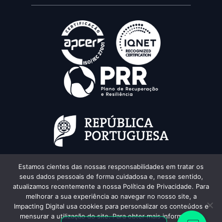
Estamos cientes das nossas responsabilidades em tratar os
seus dados pessoais de forma cuidadosa e, nesse sentido,
atualizamos recentemente a nossa Política de Privacidade. Para
melhorar a sua experiência ao navegar no nosso site, a
Impacting Digital usa cookies para personalizar os conteúdos e
mensurar a utilização do site. Para obter mais informações,
Texts and images created by augmented intelligence.