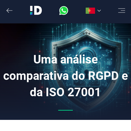
Saltar
para
o
conteúdo
Uma análise
comparativa do RGPD e
da ISO 27001