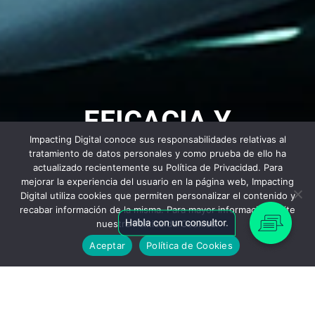
EFICACIA Y
Impacting Digital conoce sus responsabilidades relativas al
EFICIENCIA DE
tratamiento de datos personales y como prueba de ello ha
actualizado recientemente su Política de Privacidad. Para
mejorar la experiencia del usuario en la página web, Impacting
PROCESOS
Digital utiliza cookies que permiten personalizar el contenido y
recabar información de la misma. Para mayor información visite
nuestra Política de Cookies.
Automatización de
Aceptar
Política de Cookies
Automatización de
Gestión de Procesos de
Procesamiento del
Seguridad de la
Reconocimiento Óptico de
Orquestador de Procesos
Actividades Repetitivas
Sistema de Gestión de
Comunicaciones (MAP)
Negocio (BPM)
Lenguaje Natural (NLP)
Información
Documentos (DMS)
de Negocios (BPO)
Caracteres (OCR)
Digitalización
(RPA)