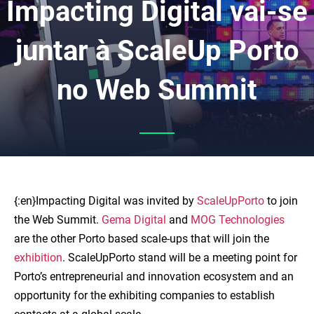
Impacting Digital vai-se
juntar à ScaleUp Porto
no Web Summit
{:en}Impacting Digital was invited by
ScaleUpPorto
to join
the Web Summit.
Gema Digital
and
MOG Technologies
are the other Porto based scale-ups that will join the
exhibition
. ScaleUpPorto stand will be a meeting point for
Porto’s entrepreneurial and innovation ecosystem and an
opportunity for the exhibiting companies to establish